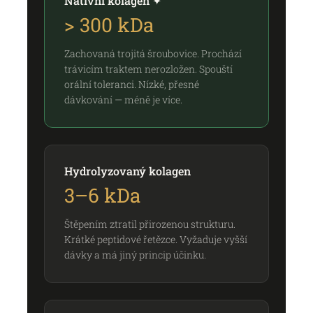
Nativní kolagen ✦
> 300 kDa
Zachovaná trojitá šroubovice. Prochází
trávicím traktem nerozložen. Spouští
orální toleranci. Nízké, přesné
dávkování — méně je více.
Hydrolyzovaný kolagen
3–6 kDa
Štěpením ztratil přirozenou strukturu.
Krátké peptidové řetězce. Vyžaduje vyšší
dávky a má jiný princip účinku.