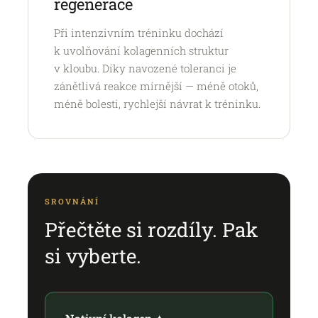
regenerace
Při intenzivním tréninku dochází
k uvolňování kolagenních struktur
v kloubu. Díky navozené toleranci je
zánětlivá reakce mírnější — méně otoků,
méně bolesti, rychlejší návrat k tréninku.
SROVNÁNÍ
Přečtěte si rozdíly. Pak
si vyberte.