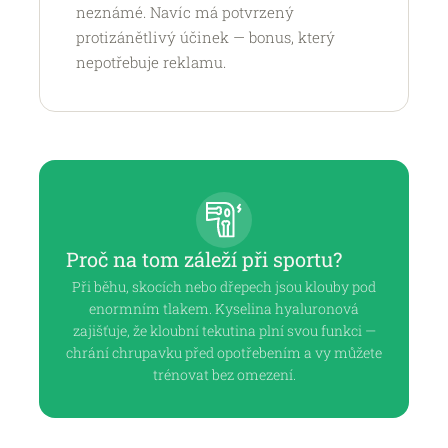
neznámé. Navíc má potvrzený
protizánětlivý účinek — bonus, který
nepotřebuje reklamu.
Proč na tom záleží při sportu?
Při běhu, skocích nebo dřepech jsou klouby pod
enormním tlakem. Kyselina hyaluronová
zajišťuje, že kloubní tekutina plní svou funkci —
chrání chrupavku před opotřebením a vy můžete
trénovat bez omezení.