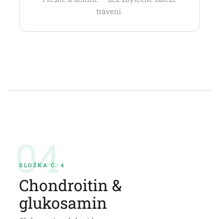
trávení.
04
SLOŽKA Č. 4
Chondroitin &
glukosamin