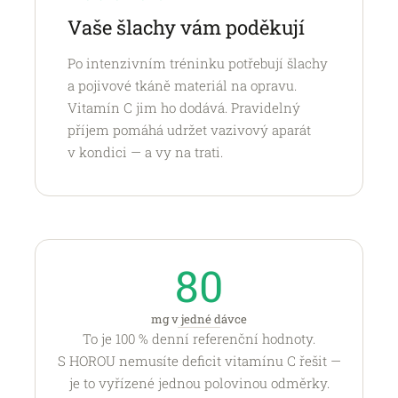
Vaše šlachy vám poděkují
Po intenzivním tréninku potřebují šlachy
a pojivové tkáně materiál na opravu.
Vitamín C jim ho dodává. Pravidelný
příjem pomáhá udržet vazivový aparát
v kondici — a vy na trati.
80
mg v jedné dávce
To je 100 % denní referenční hodnoty.
S HOROU nemusíte deficit vitamínu C řešit —
je to vyřízené jednou polovinou odměrky.