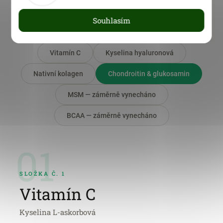
zákazníky — zaregistrujte se a ušetřete
Souhlasím
Vitamín C
Kyselina hyaluronová
Nativní kolagen
Chondroitin & glukosamin
MSM — záměrně vynecháno
BCAA — záměrně vynecháno
01
SLOŽKA Č. 1
Vitamín C
Kyselina L-askorbová