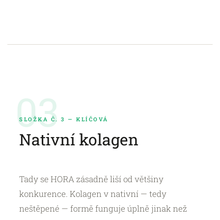
03
SLOŽKA Č. 3 — KLÍČOVÁ
Nativní kolagen
Tady se HORA zásadně liší od většiny
konkurence. Kolagen v nativní — tedy
neštěpené — formě funguje úplně jinak než