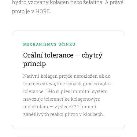
hydrolyzovaný kolagen nebo želatina. A právě
proto je v HOŘE.
MECHANISMUS ÚČINKU
Orální tolerance — chytrý
princip
Nativní kolagen projde nerozložen až do
tenkého střeva, kde spouští proces orální
tolerance. Tělo si přes imunitní systém
navozuje toleranci ke kolagenovým
molekulám — výsledek? Tlumení
zánětlivých reakcí přímo v kloubech.