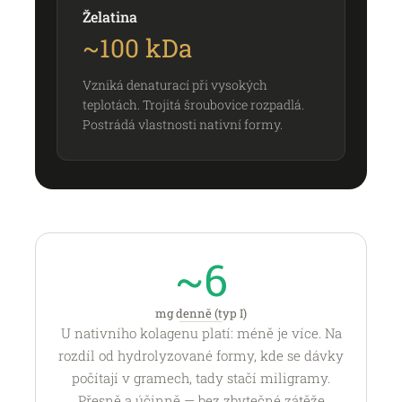
Želatina
~100 kDa
Vzniká denaturací při vysokých
teplotách. Trojitá šroubovice rozpadlá.
Postrádá vlastnosti nativní formy.
~6
mg denně (typ I)
U nativního kolagenu platí: méně je více. Na
rozdíl od hydrolyzované formy, kde se dávky
počítají v gramech, tady stačí miligramy.
Přesně a účinně — bez zbytečné zátěže