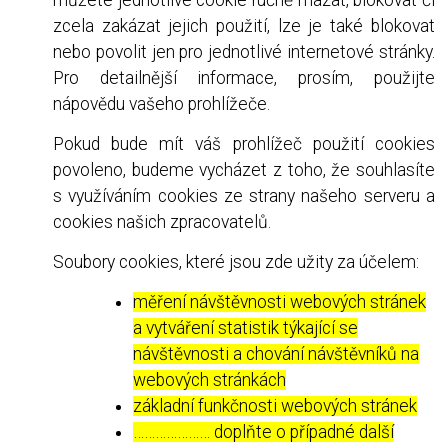
zcela zakázat jejich použití, lze je také blokovat
nebo povolit jen pro jednotlivé internetové stránky.
Pro detailnější informace, prosím, použijte
nápovědu vašeho prohlížeče.
Pokud bude mít váš prohlížeč použití cookies
povoleno, budeme vycházet z toho, že souhlasíte
s využíváním cookies ze strany našeho serveru a
cookies našich zpracovatelů.
Soubory cookies, které jsou zde užity za účelem:
měření návštěvnosti webových stránek
a vytváření statistik týkající se
návštěvnosti a chování návštěvníků na
webových stránkách
základní funkčnosti webových stránek
………………… doplňte o případné další