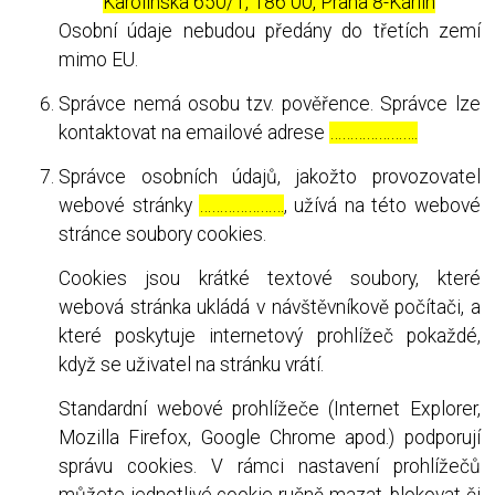
Karolinská 650/1, 186 00, Praha 8-Karlín
Osobní údaje nebudou předány do třetích zemí
mimo EU.
Správce nemá osobu tzv. pověřence. Správce lze
kontaktovat na emailové adrese
………………….
Správce osobních údajů, jakožto provozovatel
webové stránky
…………………
, užívá na této webové
stránce soubory cookies.
Cookies jsou krátké textové soubory, které
webová stránka ukládá v návštěvníkově počítači, a
které poskytuje internetový prohlížeč pokaždé,
když se uživatel na stránku vrátí.
Standardní webové prohlížeče (Internet Explorer,
Mozilla Firefox, Google Chrome apod.) podporují
správu cookies. V rámci nastavení prohlížečů
můžete jednotlivé cookie ručně mazat, blokovat či