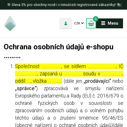
🎯 Sleva 5% pro všechny nově i v minulosti registrované zákazníky! 🎯
0
Menu
CZK
Ochrana osobních údajů e-shopu
………
Společnost ………………., se sídlem ………………………, IČ
…………………, zapsaná u …………….. soudu v ………………..,
oddíl …., vložka …………..
(dále jen
„prodávající“
nebo
„správce“
) zpracovává ve smyslu nařízení
Evropského parlamentu a Rady (EU) č. 2016/679 o
ochraně fyzických osob v souvislosti se
zpracováním osobních údajů a o volném pohybu
těchto údajů a o zrušení směrnice 95/46/ES
(obecné nařízení o ochraně osobních údajů)(dále