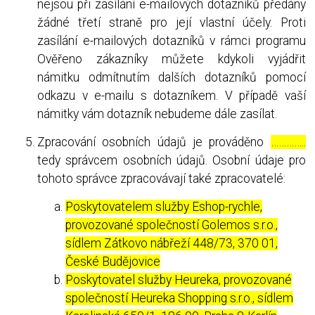
nejsou při zasílání e-mailových dotazníků předány
žádné třetí straně pro její vlastní účely. Proti
zasílání e-mailových dotazníků v rámci programu
Ověřeno zákazníky můžete kdykoli vyjádřit
námitku odmítnutím dalších dotazníků pomocí
odkazu v e-mailu s dotazníkem. V případě vaší
námitky vám dotazník nebudeme dále zasílat.
Zpracování osobních údajů je prováděno
…………..
tedy správcem osobních údajů. Osobní údaje pro
tohoto správce zpracovávají také zpracovatelé:
Poskytovatelem služby Eshop-rychle,
provozované společností Golemos s.r.o.,
sídlem Zátkovo nábřeží 448/73, 370 01,
České Budějovice
Poskytovatel služby Heureka, provozované
společností Heureka Shopping s.r.o., sídlem