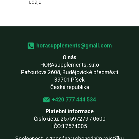
údajů.
horasupplements@gmail.com
O nás
HORAsupplements, s.r.o
Pažoutova 2608, Budějovické předměstí
39701 Písek
Česká republika
+420 777 444 534
Platební informace
Čislo účtu: 257597279 / 0600
IČO:17574005
Společnost je zapsána v obchodním rejstříku