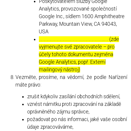
Poskytovatelem služby Google
Analytics, provozované společností
Google Inc., sídlem 1600 Amphitheatre
Parkway, Mountain View, CA 94043,
USA
……………………………………………………..… (zde
vyjmenujte své zpracovatele – pro
účely tohoto dokumentu zejména
Google Analytics, popř. Externí
mailingový nástroj)
Vezměte, prosíme, na vědomí, že podle Nařízení
máte právo:
zrušit kdykoliv zasílání obchodních sdělení,
vznést námitku proti zpracování na základě
oprávněného zájmu správce,
požadovat po nás informaci, jaké vaše osobní
údaje zpracováváme,