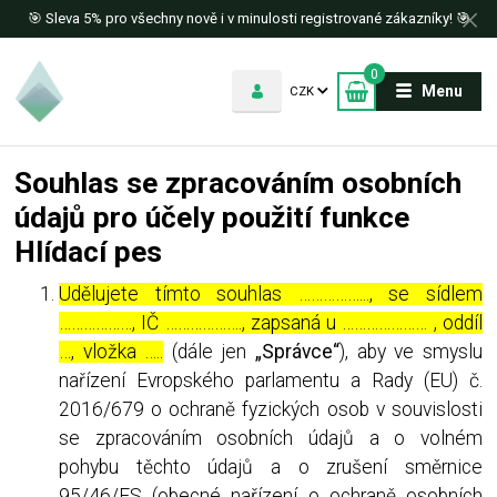
🎯 Sleva 5% pro všechny nově i v minulosti registrované zákazníky! 🎯
0
Menu
CZK
Souhlas se zpracováním osobních
údajů pro účely použití funkce
Hlídací pes
Udělujete tímto souhlas ……………..., se sídlem
………………, IČ ………………., zapsaná u ………………… , oddíl
…, vložka …..
(dále jen
„Správce“
), aby ve smyslu
nařízení Evropského parlamentu a Rady (EU) č.
2016/679 o ochraně fyzických osob v souvislosti
se zpracováním osobních údajů a o volném
pohybu těchto údajů a o zrušení směrnice
95/46/ES (obecné nařízení o ochraně osobních