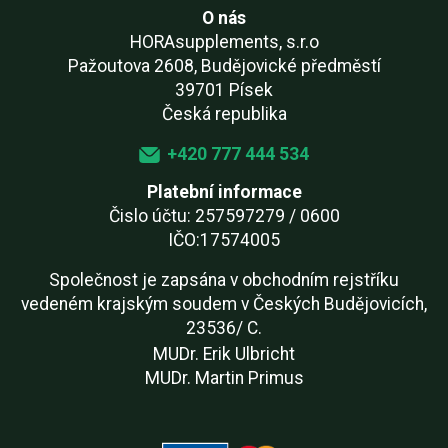
O nás
HORAsupplements, s.r.o
Pažoutova 2608, Budějovické předměstí
39701 Písek
Česká republika
+420 777 444 534
Platební informace
Čislo účtu: 257597279 / 0600
IČO:17574005
Společnost je zapsána v obchodním rejstříku
vedeném krajským soudem v Českých Budějovicích,
23536/ C.
MUDr. Erik Ulbricht
MUDr. Martin Primus