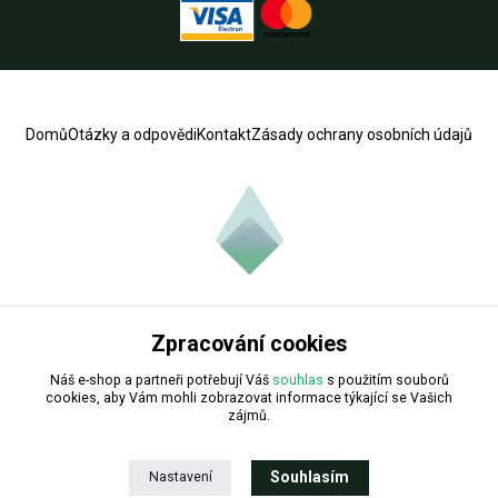
Domů
Otázky a odpovědi
Kontakt
Zásady ochrany osobních údajů
Zpracování cookies
Copyright © 2024.
Náš e-shop a partneři potřebují Váš
souhlas
s použitím souborů
cookies, aby Vám mohli zobrazovat informace týkající se Vašich
zájmů.
Souhlasím
Nastavení