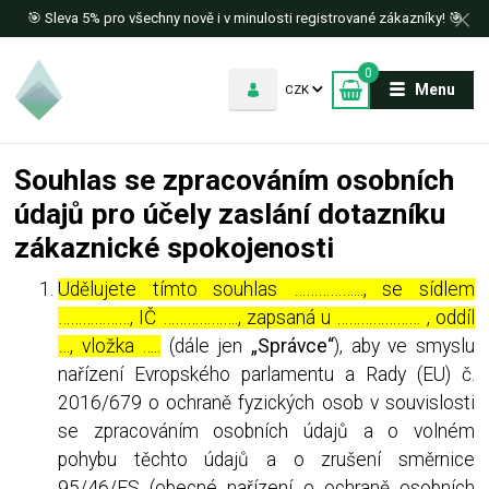
🎯 Sleva 5% pro všechny nově i v minulosti registrované zákazníky! 🎯
0
Menu
CZK
Souhlas se zpracováním osobních
údajů pro účely zaslání dotazníku
zákaznické spokojenosti
Udělujete tímto souhlas ……………..., se sídlem
………………, IČ ………………., zapsaná u ………………… , oddíl
…, vložka …..
(dále jen
„Správce“
), aby ve smyslu
nařízení Evropského parlamentu a Rady (EU) č.
2016/679 o ochraně fyzických osob v souvislosti
se zpracováním osobních údajů a o volném
pohybu těchto údajů a o zrušení směrnice
95/46/ES (obecné nařízení o ochraně osobních