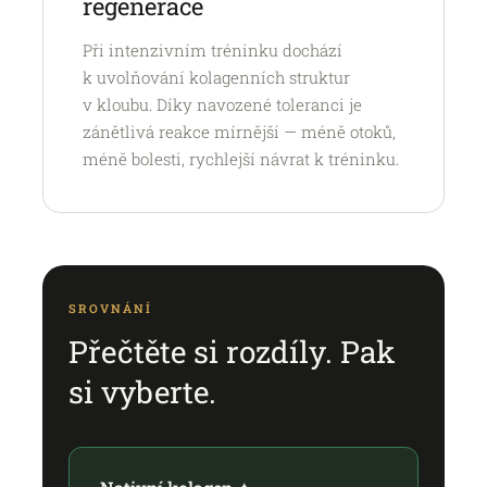
regenerace
Při intenzivním tréninku dochází
k uvolňování kolagenních struktur
v kloubu. Díky navozené toleranci je
zánětlivá reakce mírnější — méně otoků,
méně bolesti, rychlejší návrat k tréninku.
SROVNÁNÍ
Přečtěte si rozdíly. Pak
si vyberte.