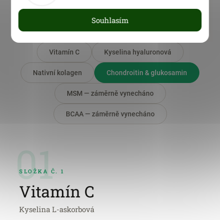
zákazníky — zaregistrujte se a ušetřete
Souhlasím
Vitamín C
Kyselina hyaluronová
Nativní kolagen
Chondroitin & glukosamin
MSM — záměrně vynecháno
BCAA — záměrně vynecháno
01
SLOŽKA Č. 1
Vitamín C
Kyselina L-askorbová