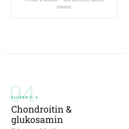
trávení.
04
SLOŽKA Č. 4
Chondroitin &
glukosamin