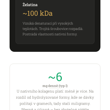
Želatina
~100 kDa
Vzniká denaturací při vysokých
teplotách. Trojitá šroubovice rozpadlá.
Postrádá vlastnosti nativní formy.
~6
mg denně (typ I)
U nativního kolagenu platí: méně je více. Na
rozdíl od hydrolyzované formy, kde se dávky
počítají v gramech, tady stačí miligramy.
Přesně a účinně — bez zbytečné zátěže