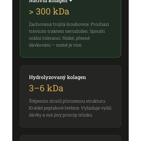
Nativní kolagen ✦
> 300 kDa
Zachovaná trojitá šroubovice. Prochází
trávicím traktem nerozložen. Spouští
orální toleranci. Nízké, přesné
dávkování — méně je více.
Hydrolyzovaný kolagen
3–6 kDa
Štěpením ztratil přirozenou strukturu.
Krátké peptidové řetězce. Vyžaduje vyšší
dávky a má jiný princip účinku.