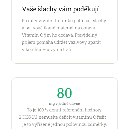
Vaše šlachy vám poděkují
Po intenzivním tréninku potřebují šlachy
a pojivové tkáně materiál na opravu.
Vitamín C jim ho dodává. Pravidelný
příjem pomáhá udržet vazivový aparát
v kondici — a vy na trati.
80
mg v jedné dávce
To je 100 % denní referenční hodnoty.
S HOROU nemusíte deficit vitamínu C řešit —
je to vyřízené jednou polovinou odměrky.