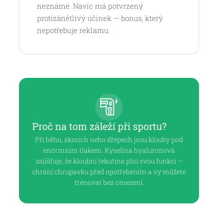
neznámé. Navíc má potvrzený
protizánětlivý účinek — bonus, který
nepotřebuje reklamu.
Proč na tom záleží při sportu?
Při běhu, skocích nebo dřepech jsou klouby pod
enormním tlakem. Kyselina hyaluronová
zajišťuje, že kloubní tekutina plní svou funkci —
chrání chrupavku před opotřebením a vy můžete
trénovat bez omezení.