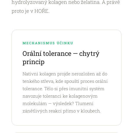
hydrolyzovaný kolagen nebo želatina. A právě
proto je v HOŘE.
MECHANISMUS ÚČINKU
Orální tolerance — chytrý
princip
Nativní kolagen projde nerozložen až do
tenkého střeva, kde spouští proces orální
tolerance. Tělo si přes imunitní systém
navozuje toleranci ke kolagenovým
molekulám — výsledek? Tlumení
zánětlivých reakcí přímo v kloubech.