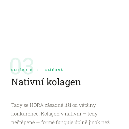
03
SLOŽKA Č. 3 — KLÍČOVÁ
Nativní kolagen
Tady se HORA zásadně liší od většiny
konkurence. Kolagen v nativní — tedy
neštěpené — formě funguje úplně jinak než